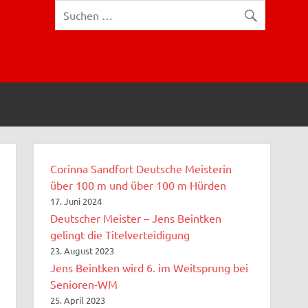
Corinna Sandfort Deutsche Meisterin
über 100 m und über 100 m Hürden
17. Juni 2024
Deutscher Meister – Jens Beintken
gelingt die Titelverteidigung
23. August 2023
Jens Beintken wird 6. im Weitsprung bei
Senioren-WM
25. April 2023