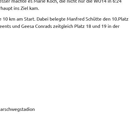
esser machte es Marie Koch, die nicht nur die WU14 in 6:24
haupt ins Ziel kam.
e 10 km am Start. Dabei belegte Manfred Schütte den 10.Platz
ents und Geesa Conrads zeitgleich Platz 18 und 19 in der
 Marschwegstadion