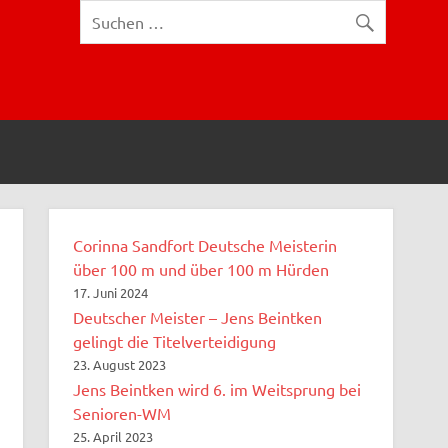
Corinna Sandfort Deutsche Meisterin
über 100 m und über 100 m Hürden
17. Juni 2024
Deutscher Meister – Jens Beintken
gelingt die Titelverteidigung
23. August 2023
Jens Beintken wird 6. im Weitsprung bei
Senioren-WM
25. April 2023