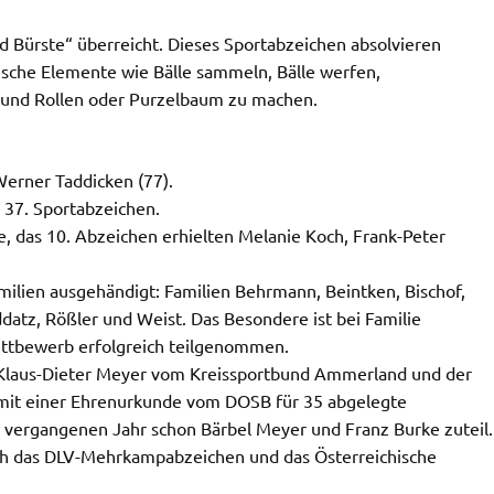
 Bürste“ überreicht. Dieses Sportabzeichen absolvieren
erische Elemente wie Bälle sammeln, Bälle werfen,
n und Rollen oder Purzelbaum zu machen.
Werner Taddicken (77).
 37. Sportabzeichen.
, das 10. Abzeichen erhielten Melanie Koch, Frank-Peter
ilien ausgehändigt: Familien Behrmann, Beintken, Bischof,
datz, Rößler und Weist. Das Besondere ist bei Familie
ettbewerb erfolgreich teilgenommen.
Klaus-Dieter Meyer vom Kreissportbund Ammerland und der
 mit einer Ehrenurkunde vom DOSB für 35 abgelegte
 vergangenen Jahr schon Bärbel Meyer und Franz Burke zuteil.
ich das DLV-Mehrkampabzeichen und das Österreichische