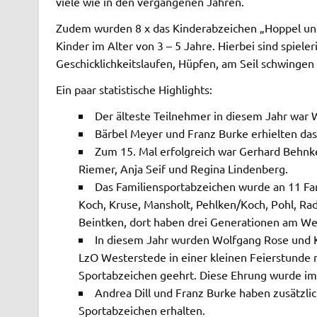
viele wie in den vergangenen Jahren.
Zudem wurden 8 x das Kinderabzeichen „Hoppel und
Kinder im Alter von 3 – 5 Jahre. Hierbei sind spiel
Geschicklichkeitslaufen, Hüpfen, am Seil schwinge
Ein paar statistische Highlights:
Der älteste Teilnehmer in diesem Jahr war 
Bärbel Meyer und Franz Burke erhielten das
Zum 15. Mal erfolgreich war Gerhard Behnke
Riemer, Anja Seif und Regina Lindenberg.
Das Familiensportabzeichen wurde an 11 Fam
Koch, Kruse, Mansholt, Pehlken/Koch, Pohl, Rad
Beintken, dort haben drei Generationen am W
In diesem Jahr wurden Wolfgang Rose und 
LzO Westerstede in einer kleinen Feierstunde
Sportabzeichen geehrt. Diese Ehrung wurde im
Andrea Dill und Franz Burke haben zusätzl
Sportabzeichen erhalten.